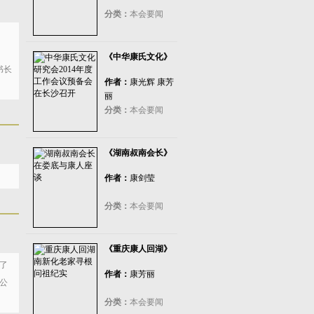
分类：
本会要闻
《
中华康氏文化
》
书长
作者：
康光辉 康芳
丽
分类：
本会要闻
《湖南叔南会长》
作者：
康剑莹
分类：
本会要闻
《重庆康人回湖》
了
作者：
康芳丽
公
分类：
本会要闻