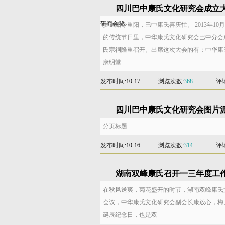
四川巴中康氏文化研究会成立
研究会秘
岁重阳今重阳，巴中康氏喜庆忙。 2013年10
的传统节日里，中华康氏文化研究会巴中分会
氏宗祠隆重召开。出席这次大会的有：中华康
康明堂
发布时间
:10-17
浏览次数
:
368
评
四川巴中康氏文化研究会图片
分页标题
发布时间
:10-16
浏览次数
:
314
评
湖南双峰康氏召开一三年度工
在秋风送爽，菊花盛开的时节，湖南双峰康氏
会议，中华康氏文化研究会副会长康放心，梅
诞辰纪念日，也是双