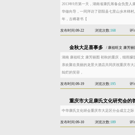
2013年9月第一天，湖南省康氏筹备会负责
华做向导，一同拜访了邵阳县七里山乡木铎村
年，古稀著书【
发布时间
:09-22
浏览次数
:
168
评
金秋大足喜事多
/ 康祖旺文 康芳丽
湖南 康祖旺文 康芳丽图 初秋的重庆，细雨
亲欢聚在美丽的龙景大酒店共同庆祝重庆市大
灿烂的笑容，
发布时间
:09-19
浏览次数
:
195
评
重庆市大足康氏文化研究会的
中华康氏文化研会重庆市大足区分会成立之际
发布时间
:09-10
浏览次数
:
189
评