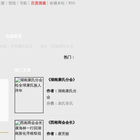
注册
┆
登陆
┆
导航
┆
百度搜藏
┆
收藏本站
┆
RSS
在线留言
南阳
-
中华康氏总会
湖北
-
恩施康氏分会
热门：
热门文章
《湖南康氏分会》
作者：
湖南康氏分
会
分类：
康氏资讯
《西南商会会长》
作者：
康芳丽