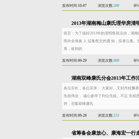
发布时间
:10-07
浏览次数
:
200
评
2013年湖南梅山康氏理华房清
前言：为了搞好2013年的清明祭祖活动，湖南
而向全体族 人 征集祭文的通 知，应者云集
系，收到的
发布时间
:09-29
浏览次数
:
909
评
湖南双峰康氏分会2013年工作
各位宗长，各位宗亲： 大家好。又到丹桂飘
先祖伟业， 诚心参拜了列位先祖。不忘 先祖
持，召集双峰康氏
发布时间
:09-28
浏览次数
:
233
评
省筹备会康放心、康海宏一行