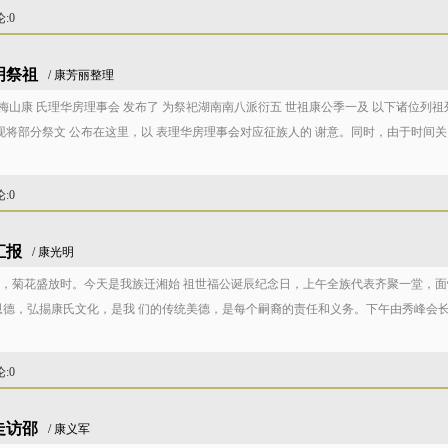
论
:0
明祭祖
/ 康芳丽整理
梅山康 氏理华房理事会 发布了 为祭祀湖南南八派衍五 世祖康公季一及 以下诸位列祖
。现将部分祭文 公布在这里，以 表理华房理事会对应征族人的 谢意。同时，由于时间关
论
:0
汇报
/ 康光明
香，菊花盛放时。今天是我族迁湘始 祖世福公诞辰纪念日，上午全族代表齐聚一堂，面
恩德，弘掦康氏文化，是我 们的传统美德，是每个嗣裔的责任和义务。下午由秀峰会长
论
:0
走访邵
/ 康义军