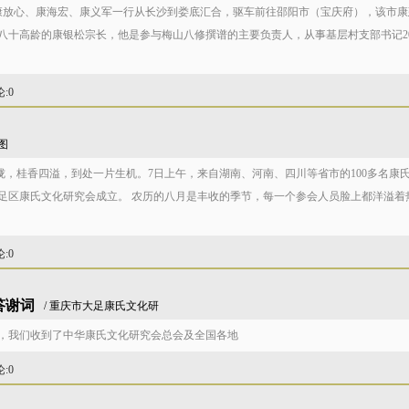
人康放心、康海宏、康义军一行从长沙到娄底汇合，驱车前往邵阳市（宝庆府），该市康
八十高龄的康银松宗长，他是参与梅山八修撰谱的主要负责人，从事基层村支部书记2
论
:0
图
朦胧，桂香四溢，到处一片生机。7日上午，来自湖南、河南、四川等省市的100多名康
足区康氏文化研究会成立。 农历的八月是丰收的季节，每一个参会人员脸上都洋溢着
论
:0
答谢词
/ 重庆市大足康氏文化研
，我们收到了中华康氏文化研究会总会及全国各地
论
:0