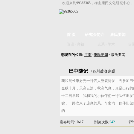
欢迎来到
99365365
，梅山康氏文化研究中心，
首 页
研究会简介
康氏要闻
资讯
-
拜祖
支系
-
学术
信
您现在的位置:
主页
>
康氏要闻
> 康氏要闻
巴中随记
/ 四川岳池 康强
我和兄长康必光一行四人整装待发，去参加巴
金秋十月，天高云淡，秋高气爽，真是出行的
十二日早晨，我和我的小伙伴们一行队伍出发
驶，一路吹来了凉爽的风。车窗内，伙伴们侃
的
发布时间
:10-17
浏览次数
:
242
评