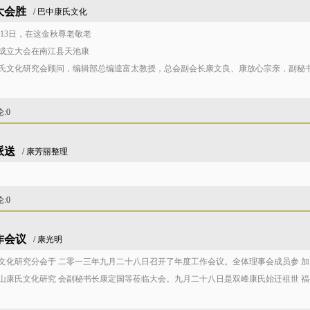
大会胜
/ 巴中康氏文化
月13日，在这金秋尊老敬老
成立大会在南江县天池康
氏文化研究会顾问，编辑部总编逵富太教授，总会副会长康文良、康放心宗亲，副秘
论
:0
派送
/ 康芳丽整理
论
:0
作会议
/ 康光明
文化研究分会于 二零一三年九月二十八日召开了年度工作会议。全体理事会成员参 加
山康氏文化研究 会副秘书长康定国等莅临大会。九月二十八日是双峰康氏始迁祖世 福