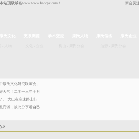
本站顶级域名
www.www.bsqcpx.com！
新会员
康氏文化
支系渊源
学术交流
康氏人物
康氏信函
康氏企业
函
-
人物
文化
-
企业
梅山
-
康氏分会
涟源
-
康氏分会
中康氏文化研究联谊会。
好天气！二零一三年十月
了。 大巴在高速路上行
侃而谈，彼此分享着自己
论
:0