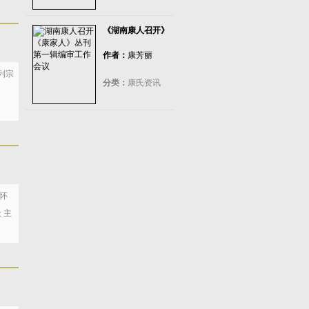
《湖南康人召开》
作者：
康芳丽
列宗
分类：
康氏资讯
怀
 主