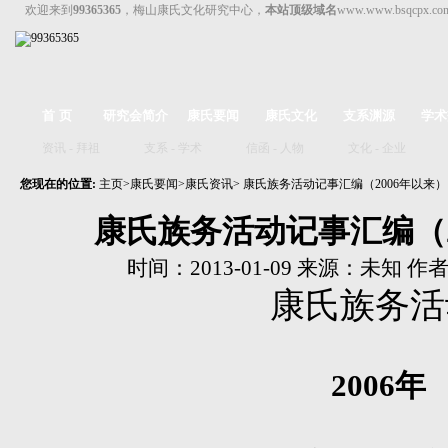
欢迎来到
99365365
，梅山康氏文化研究中心，
本站顶级域名
www.www.bsqcpx.c
首 页
研究会简介
康氏要闻
康氏文化
支系渊源
学术
资讯
-
拜祖
支系
-
学术
信函
-
人物
文化
-
企业
您现在的位置:
主页
>
康氏要闻
>
康氏资讯
> 康氏族务活动记事汇编（2006年以来）
康氏族务活动记事汇编（2
时间：2013-01-09 来源：未知 
康氏
族务活
2006
年