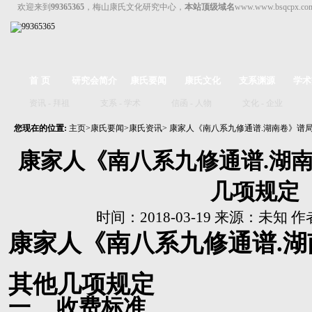
欢迎来到
99365365
，梅山康氏文化研究中心，
本站顶级域名
www.www.bsqcpx.c
首 页
研究会简介
康氏要闻
康氏文化
支系渊源
学术
资讯
-
拜祖
支系
-
学术
信函
-
人物
文化
-
企业
您现在的位置:
主页
>
康氏要闻
>
康氏资讯
> 康家人《南八系九修通谱.湖南卷》谱
康家人《南八系九修通谱.湖
几项规定
时间：2018-03-19 来源：未知
康家人《南八系九修通谱.
其他几项规定
一、
收费标准