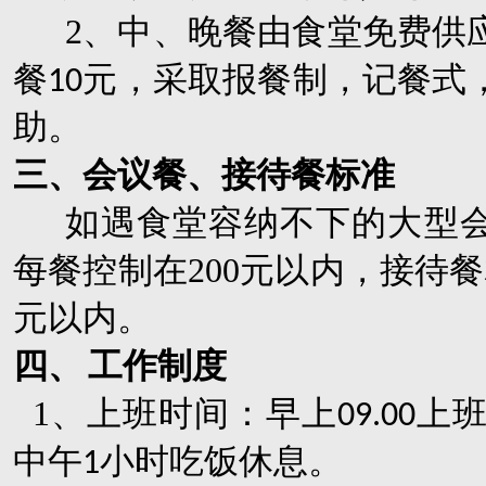
2
、中、晚餐由食堂免费供
餐
元，采取报餐制，记餐式
10
助。
三、会议餐、接待餐标准
如遇食堂容纳不下的大型
每餐控制在
200
元以内，接待餐
元以内。
四、
工作制度
1
、上班时间：早上
上
09.00
中午
小时吃饭休息。
1