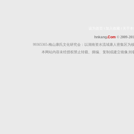
设为首页
‖
加入收藏
‖
关于本
hnkang
.Com
© 2009-20
99365365-梅山康氏文化研究会：以湖南资水流域康人密集
本网站内容未经授权禁止转载、摘编、复制或建立镜像,转载原