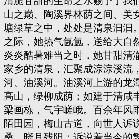
清脆甘甜的生命之水赐予了我
山之巅、陶溪界林荫之间、美
塘绿草之中，处处是清泉汩汩
之际，她热气氤氲，送给大自
炎炎酷暑难当之时，她甘甜清
家乡的清泉，汇聚成淙淙溪流
河、油溪河。油溪河上游的龙
高山，绿柳成荫；如建于清咸
梁画栋，气宇嵯峨。百余年风
陌田园，梅山古道，向世人诉
桑，晓月残阳；诉说着当今的