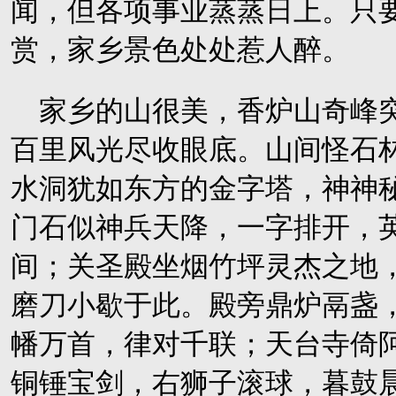
闻，但各项事业蒸蒸日上。只
赏，家乡景色处处惹人醉。
家乡的山很美，香炉山奇峰
百里风光尽收眼底。山间怪石
水洞犹如东方的金字塔，神神
门石似神兵天降，一字排开，
间；关圣殿坐烟竹坪灵杰之地
磨刀小歇于此。殿旁鼎炉鬲盏
幡万首，律对千联；天台寺倚
铜锤宝剑，右狮子滚球，暮鼓