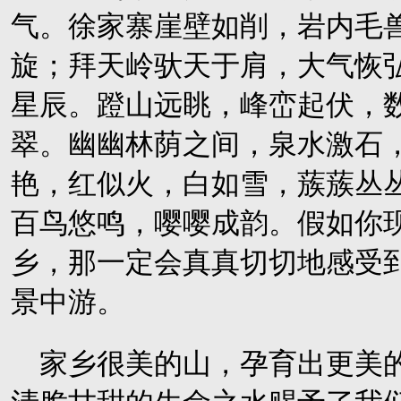
气。徐家寨崖壁如削，岩内毛
旋；拜天岭驮天于肩，大气恢
星辰。蹬山远眺，峰峦起伏，
翠。幽幽林荫之间，泉水激石
艳，红似火，白如雪，蔟蔟丛
百鸟悠鸣，嘤嘤成韵。假如你
乡，那一定会真真切切地感受
景中游。
家乡很美的山，孕育出更美