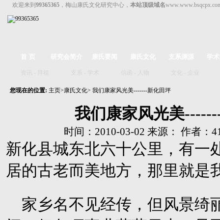
欢迎来到
99365365
，梅山康氏文化研究中心，
本站顶级域名
www.www.bsqcpx.c
首 页
研究会简介
康氏要闻
康氏文化
支系渊源
学术
资讯
-
拜祖
支系
-
学术
信函
-
人物
文化
-
企业
您现在的位置:
主页
>
康氏文化
> 我们康家风光美-------新化田坪
我们康家风光美-----
时间：2010-03-02 来源： 作者：41
新化县城东北六十公里，有一
居的古老而美地方，那里就是
家乡名不见经传，但风景绮