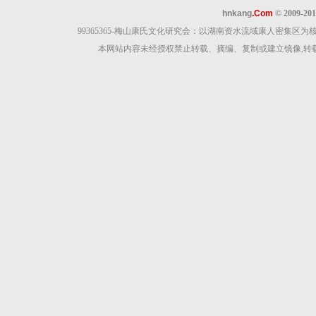
hnkang
.Com
© 2009-20
99365365-梅山康氏文化研究会：以湖南资水流域康人密集
本网站内容未经授权禁止转载、摘编、复制或建立镜像,转载原